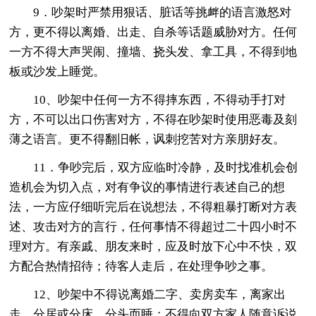
9．吵架时严禁用狠话、脏话等挑衅的语言激怒对
方，更不得以离婚、出走、自杀等话题威胁对方。任何
一方不得大声哭闹、撞墙、挠头发、拿工具，不得到地
板或沙发上睡觉。
10、吵架中任何一方不得摔东西，不得动手打对
方，不可以出口伤害对方，不得在吵架时使用恶毒及刻
薄之语言。更不得翻旧帐，讽刺挖苦对方亲朋好友。
11．争吵完后，双方应临时冷静，及时找准机会创
造机会为切入点，对有争议的事情进行表述自己的想
法，一方应仔细听完后在说想法，不得粗暴打断对方表
述、攻击对方的言行，任何事情不得超过二十四小时不
理对方。有亲戚、朋友来时，应及时放下心中不快，双
方配合热情招待；待客人走后，在处理争吵之事。
12、吵架中不得说离婚二字、卖房卖车，离家出
走，分居或分床、分头而睡；不得向双方家人随意诉说