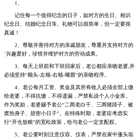
1、
记住每一个值得纪念的日子，如对方的生日、相识
纪念日、结婚纪念日等。礼物可以很简单，但一定要很
真诚！
2、尊敬并善待对方的亲戚朋友，尊重并支持对方的
`兴趣爱好，珍惜并维护对方的劳动成果。
3、每天上班前和下班回家后，老公都应亲吻老婆,并
必须坚持“额头-左颊-右颊-嘴唇”的亲吻程序。
4、老公每月工资、奖金及其所有收入必须全部上缴
给老婆，不得抗缴，不得遗漏，严禁私设个人小金库。
作为奖励，老婆赐予老公“二两老白干、三两猪蹄子、被
窝热身子、甜密小日子”。在特殊时期，老婆应考虑实
行“开仓放粮”的宽松政策，给与老公一定支配权。
5、老公要时刻注意仪容、仪表，严禁在家中蓬头垢