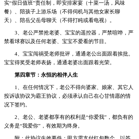
实“假日值班”责任制，即安排家宴（十菜一汤，风味
餐）、陪孩子上游乐场（不得伺机与其他女家长聊
天）、陪岳父岳母聊天（不得打盹或看电视）。
3、老公严禁抢老婆、宝宝的遥控器，严禁喧哗，严
禁看球赛以及任何老婆、宝宝不爱看的节目。
4、宝宝闯祸受老师批评，通通老公出面跟着挨批。
宝宝得奖受老师表扬，通通老婆出面跟着光荣。
第四章节：永恒的相伴人生
1、在任何情况下，老公不得向婆家、娘家、其它人
投诉该协议为霸王协议，必须承认自己在心甘情愿的情
况下签约。
2、老公、老婆都享有的权利是“你爱我”，都负有的
义务是“我爱你”，有效期为终身。
附：此协议生效要件：甲方需支付红包数个，以答