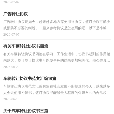
挥它最大的作用呢？下面是小编整理的机械转让协议...
2026-07-09
广告转让协议
广告转让协议现如今，越来越多地方需要用到协议，签订协议可解决
或预防不必要的纠纷。一起来参考协议是怎么写的吧，以下是小编为
大家收集的广告转让协议，欢迎大家分享。广告转让协...
2026-07-07
有关车辆转让协议书四篇
有关车辆转让协议书四篇在学习、工作生活中，协议书起到的作用越
来越大，签订签订协议书可以使事务的结果更加完美化。那么你真正
懂得怎么写好协议书吗？以下是小编整理的车辆转让...
2026-06-20
车辆转让协议书范文汇编10篇
车辆转让协议书范文汇编10篇在社会发展不断提速的今天，越来越多
人会去使用协议书，签订协议书能够最大程度的保障自己的合法权
利。协议书的注意事项有许多，你确定会写吗？下面是小...
2026-06-18
关于汽车转让协议书三篇