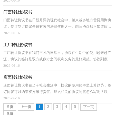
编为大家收集的农村土地转让协议，欢迎阅读，希望大家...
2026-06-16
门面转让协议书
门面转让协议书在日新月异的现代社会中，越来越多地方需要用到协
议，签订签订协议是最有效的法律依据之一。想写协议却不知道该请
教谁？下面是小编精心整理的门面转让协议书，希望对...
2026-06-16
工厂转让协议书
工厂转让协议书在我们平凡的日常里，协议在生活中的使用越来越广
泛，协议的签订是双方或数方之间权利义务的最好规范。协议到底怎
么写才合适呢？下面是小编为大家收集的工厂转让协...
2026-06-16
店面转让协议书
店面转让协议书在当今社会生活中，协议的使用频率呈上升趋势，签
订协议可以约束双方履行责任。那么相关的协议到底怎么写呢？以下
是小编收集整理的店面转让协议书，供大家参考借鉴，希...
2026-06-16
1
2
3
4
5
首页
上一页
下一页
尾页