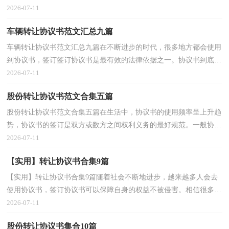
定协议书很是头疼的，以下是小编收集整理的车辆转让协...
2026-07-11
车辆转让协议书范文汇总九篇
车辆转让协议书范文汇总九篇在不断进步的时代，很多地方都会使用
到协议书，签订签订协议书是最有效的法律依据之一。协议书到底怎
么写才合适呢？下面是小编整理的车辆转让协议书9...
2026-07-11
股份转让协议书范文合集五篇
股份转让协议书范文合集五篇在生活中，协议书的使用频率呈上升趋
势，协议书的签订是双方或数方之间权利义务的最好规范。一般协议
书是怎么起草的呢？以下是小编帮大家整理的股份转...
2026-07-11
【实用】转让协议书合集9篇
【实用】转让协议书合集9篇随着社会不断地进步，越来越多人会去
使用协议书，签订协议书可以保障自身的权益不被侵害。相信很多朋
友都对拟协议书感到非常苦恼吧，下面是小编为大家...
2026-07-11
股份转让协议书集合10篇