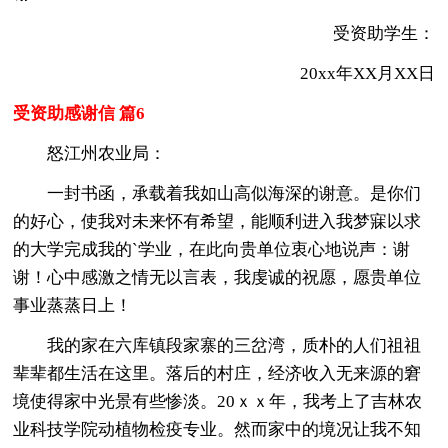
受资助学生：
20xx年XX月XX日
受资助感谢信 篇6
怒江州农业局：
一封书函，承载着我如山高似海深的谢意。是你们
的好心，使我对未来怀有希望，能顺利进入我梦寐以求
的大学完成我的`学业，在此向贵单位衷心地说声：谢
谢！心中感激之情无以言表，我虔诚的祝愿，愿贵单位
事业蒸蒸日上！
我的家在六库镇段家寨的三岔湾，质朴的人们祖祖
辈辈都生活在这里。落后的村庄，经济收入无来源的窘
境使得家中光景有些惨淡。20ｘｘ年，我考上了吉林农
业科技学院动植物检疫专业。然而家中的境况让我不知