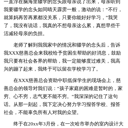
一直浮在脑海里辍学的念头跟母亲说了出来，母亲听到
我要辍学的念头如同晴天霹雳一般，激动的说：“不行，
就算妈再苦再累都没关系，只要你能好好学习，”我哭
了，我没有说话，我真的不想母亲这么累，真想早些干
活减轻母亲的负担。
老师了解到我我家中的情况和辍学的念头后，告诉
我XXX慈善总会来我校给予贫困生帮助的好消息，鼓励
我只要有社会各界的帮助，我一定能够度过难关，我高
兴的蹦了起来，我终于可以留在学校学习了。
在XXX慈善总会资助中职低保学生的现场会上，慈
善总会的领导对我们说：“孩子家庭的困难是暂时的，家
穷、心不穷，志气更不能不穷。“我深深的记住了这句
话。从那一刻起，我下定决心努力学习报答学校、报答
社会，不能辜负所有人对我的众望。
终于在20xx年3月份，在一次哈市举办的室内设计大