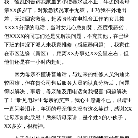
我，慌乱的告诉我家里的小便器水流不止，年迈的老母
亲XX多岁了，对紧急状况束手无策，正巧我在外地出
差，无法回家救急，赶紧吩咐在电视台工作的女儿拨
XXXX分部的电话，当时女儿心急如焚，态度很恶劣，
但XXXX的同志们还是先解决问题，不究其他，在已经
下班的情况下派人来我家维修（感应器问题），我家住
在市区边缘（新区），距离XX办事处XX公里左右，但
他们还是在一小时内赶到。
因为母亲不懂讲普通话，与过来的维修人员沟通比
较困难，但在贵公司售后服务人员的认真分析后，问题
得以解决，事后，母亲随及用电话向我报喜“问题解决
了！”听见电话里母亲的笑声，我心里感谢不已，眼睛里
一直闪着泪花，年迈的母亲很久没有这么笑过，感谢XX
让母亲如此欣慰！后来听母亲讲，是个姓X的小伙子，
XX多岁，很精神。