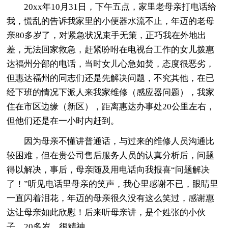
20xx年10月31日，下午五点，家里老母亲打电话给
我，慌乱的告诉我家里的小便器水流不止，年迈的老母
亲80多岁了，对紧急状况束手无策，正巧我在外地出
差，无法回家救急，赶紧吩咐在电视台工作的女儿拨惠
达福州分部的电话，当时女儿心急如焚，态度很恶劣，
但惠达福州的同志们还是先解决问题，不究其他，在已
经下班的情况下派人来我家维修（感应器问题），我家
住在市区边缘（新区），距离惠达办事处20公里左右，
但他们还是在一小时内赶到。
因为母亲不懂讲普通话，与过来的维修人员沟通比
较困难，但在贵公司售后服务人员的认真分析后，问题
得以解决，事后，母亲随及用电话向我报喜“问题解决
了！”听见电话里母亲的笑声，我心里感谢不已，眼睛里
一直闪着泪花，年迈的母亲很久没有这么笑过，感谢惠
达让母亲如此欣慰！后来听母亲讲，是个姓张的小伙
子，20多岁，很精神。