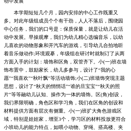
动中发展
本学期短短几个月，园内安排的中心工作既重又
多。对此年级组成员个个有干劲，人人不落后，围绕园
中心任务，我们的口号是：保质保量，就是让幼儿在活
动中发展。早操观摩，我们为幼儿精心选编音乐，以幼
儿喜欢的动物形象和开汽车的游戏，引导幼儿合拍地听
着音乐做动作;环境观摹，年级组在研讨时就制订了从两
方面入手的计划：墙饰和区角，双管齐下。小(一)班在墙
饰布置中，鼓励家长，幼儿多参与，设计了“我的心
愿”“我喜欢”“秋叶飘”等活动墙饰;小(二)班墙饰突现主题
思想，设计了“秋天的悄悄话”“谁的旦宝宝”“秋天的照
片”等等融幼儿认知、操作为一体的墙饰。区(角)创设，
我们界限明确，角色区和学习角，我们在区角的创设和
材料提供方面有层次有侧重。小(一)班扩大角色游戏区
域，特别是娃娃家，增至3个，学习区的材料投放更符合
小班幼儿的能力特点，如喂小动物、穿绳、搭高楼、夹