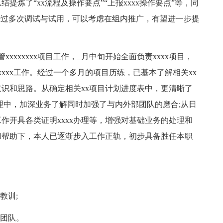
炼了“xx流程及操作要点”“上报xxxx操作要点”等，同
具已经过多次调试与试用，可以考虑在组内推广，有望进一步提
xxxxxxxx项目工作，_月中旬开始全面负责xxxx项目，
xxxx工作。经过一个多月的项目历练，已基本了解相关xx
意识和思路。从确定相关xx项目计划进度表中，更清晰了
理中，加深业务了解同时加强了与内外部团队的磨合;从日
工作开具各类证明xxxx办理等，增强对基础业务的处理和
和帮助下，本人已逐渐步入工作正轨，初步具备胜任本职
教训;
作团队。