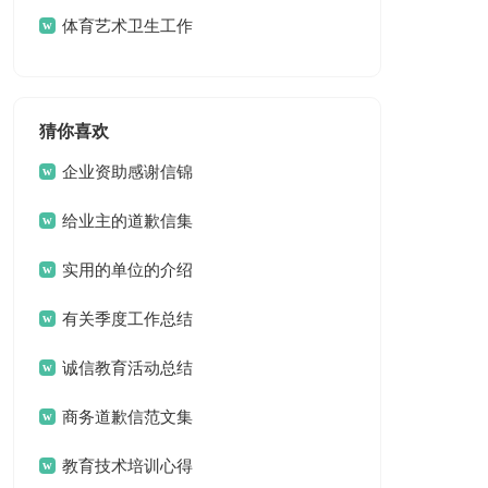
结合集8篇
体育艺术卫生工作
总结
猜你喜欢
企业资助感谢信锦
集5篇
给业主的道歉信集
锦九篇
实用的单位的介绍
信范文合集五篇
有关季度工作总结
模板合集7篇
诚信教育活动总结
十篇
商务道歉信范文集
合5篇
教育技术培训心得